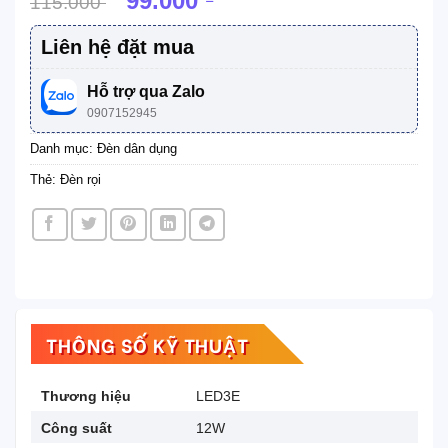
99.000
115.000
gốc
hiện
là:
tại
Liên hệ đặt mua
115.000 ₫.
là:
99.000 ₫.
Hỗ trợ qua Zalo
0907152945
Danh mục:
Đèn dân dụng
Thẻ:
Đèn rọi
THÔNG SỐ KỸ THUẬT
Thương hiệu
LED3E
Công suất
12W