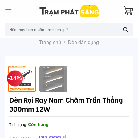
Skip
to
content
Tìm
kiếm:
Trang chủ
/
Đèn dân dụng
-14%
Đèn Rọi Ray Nam Châm Trần Thẳng
300mm 12W
Còn hàng
Tình trạng:
Giá
Giá
₫
₫