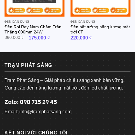
ĐÈN DÂN DỤNG
ĐÈN DÂN DỤNG
Đèn Rọi Ray Nam Châm Trần
Đèn hắt tường năng lượng mặt
Thẳng 600mm 24W
trời 6T
Giá
Giá
360.000
₫
175.000
₫
220.000
₫
gốc
hiện
là:
tại
360.000 ₫.
là:
175.000 ₫.
TRẠM PHÁT SÁNG
Trạm Phát Sáng – Giải pháp chiếu sáng xanh bền vững.
Cung cấp đèn năng lượng mặt trời, đèn led chất lượng.
Zalo: 090 715 29 45
Email: info@tramphatsang.com
KẾT NỐI VỚI CHÚNG TÔI