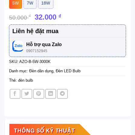
5W
7W
18W
Giá
Giá
32.000
₫
₫
50.000
gốc
hiện
là:
tại
Liên hệ đặt mua
50.000 ₫.
là:
32.000 ₫.
Hỗ trợ qua Zalo
0907152945
SKU:
AZO-B-5W-3000K
Danh mục:
Đèn dân dụng
,
Đèn LED Bulb
Thẻ:
đèn bulb
THÔNG SỐ KỸ THUẬT