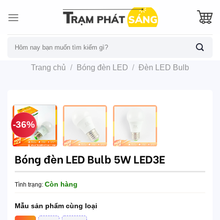
Skip
to
content
Tìm
kiếm:
Trang chủ
/
Bóng đèn LED
/
Đèn LED Bulb
-36%
Bóng đèn LED Bulb 5W LED3E
Còn hàng
Tình trạng:
Mẫu sản phẩm cùng loại