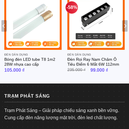
-58%
ĐÈN DÂN DỤNG
ĐÈN DÂN DỤNG
Bóng đèn LED tube T8 1m2
Đèn Rọi Ray Nam Châm Ô
28W nhựa cao cấp
Tiêu Điểm 6 Mắt 6W 112mm
Giá
Giá
105.000
₫
235.000
₫
99.000
₫
gốc
hiện
là:
tại
235.000 ₫.
là:
 ₫.
99.000 ₫
TRẠM PHÁT SÁNG
Trạm Phát Sáng – Giải pháp chiếu sáng xanh bền vững.
Cung cấp đèn năng lượng mặt trời, đèn led chất lượng.