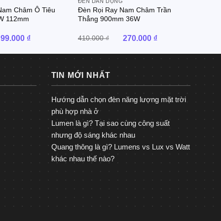
G
ĐÈN DÂN DỤNG
Nam Châm Ô Tiêu
Đèn Rọi Ray Nam Châm Trần
6W 112mm
Thẳng 900mm 36W
Giá
Giá
Giá
Giá
99.000
₫
410.000
₫
270.000
₫
gốc
hiện
gốc
hiện
là:
tại
là:
tại
235.000 ₫.
là:
410.000 ₫.
là:
99.000 ₫.
270.000 ₫.
TIN MỚI NHẤT
Hướng dẫn chọn đèn năng lượng mặt trời
phù hợp nhà ở
Lumen là gì? Tại sao cùng công suất
nhưng độ sáng khác nhau
Quang thông là gì? Lumens vs Lux vs Watt
khác nhau thế nào?