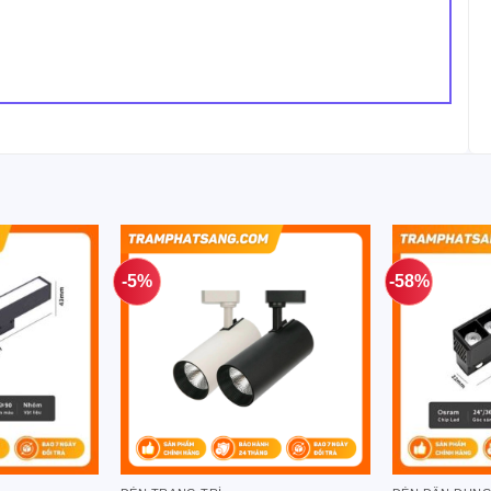
-5%
-58%