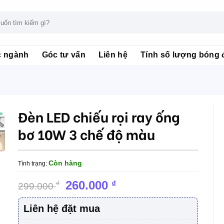
c ngành
Góc tư vấn
Liên hệ
Tính số lượng bóng 
Đèn LED chiếu rọi ray ống
bơ 10W 3 chế độ màu
Còn hàng
Tình trạng:
Giá
Giá
260.000
₫
₫
299.000
gốc
hiện
là:
tại
Liên hệ đặt mua
299.000 ₫.
là: