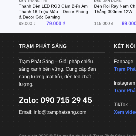
ĐÈN TRANG TRÍ
ĐÈN DÂN DỤNG
Thanh Đèn LED RGB Cảm Biến Âm
Đèn Rọi Ray Nam Ch
Thanh 16 Triệu Màu – Decor Phòng
Thẳng 300mm 12W
& Decor Góc Gaming
Giá
Giá
Giá
99.000
₫
79.000
₫
115.000
₫
99.00
gốc
hiện
gốc
là:
tại
là:
99.000 ₫.
là:
115.000
79.000 ₫.
TRẠM PHÁT SÁNG
KẾT NỐI
Trạm Phát Sáng – Giải pháp chiếu
Fanpage
sáng xanh bền vững. Cung cấp đèn
Trạm Phá
năng lượng mặt trời, đèn led chất
Instagram
lượng.
Trạm Phá
Zalo: 090 715 29 45
TikTok
Email: info@tramphatsang.com
Xem vide
Copyright 2026 © Bản quyền thuộc về
Trạm Phát Sáng
| wit