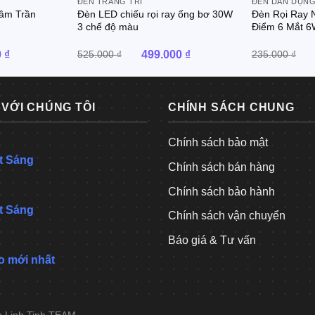
ĐÈN TRANG TRÍ
ĐÈN DÂN DỤN
âm Trần
Đèn LED chiếu rọi ray ống bơ 30W
Đèn Rọi Ray 
3 chế độ màu
Điểm 6 Mắt 
Giá
Giá
Giá
0
₫
525.000
₫
499.000
₫
235.000
₫
hiện
gốc
hiện
tại
là:
tại
 ₫.
là:
525.000 ₫.
là:
99.000 ₫.
499.000 ₫.
 VỚI CHÚNG TÔI
CHÍNH SÁCH CHUNG
Chính sách bảo mật
t Sáng
Chính sách bán hàng
Chính sách bảo hành
t Sáng
Chính sách vận chuyển
Báo giá & Tư vấn
o mới nhất
h Linh Tinh TEAM