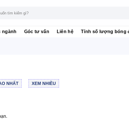
c ngành
Góc tư vấn
Liên hệ
Tính số lượng bóng 
AO NHẤT
XEM NHIỀU
bạn.