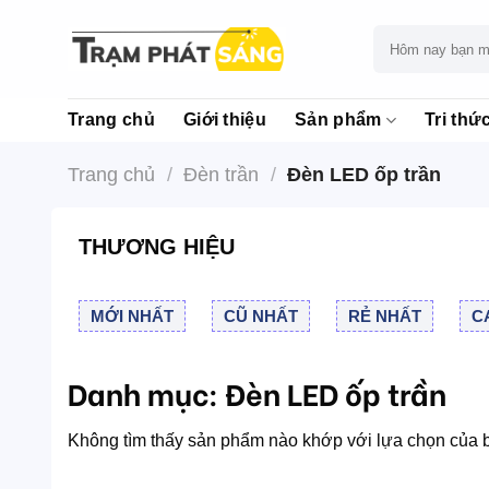
Skip
to
Tìm
kiếm:
content
Trang chủ
Giới thiệu
Sản phẩm
Tri thứ
Trang chủ
/
Đèn trần
/
Đèn LED ốp trần
THƯƠNG HIỆU
MỚI NHẤT
CŨ NHẤT
RẺ NHẤT
C
Danh mục:
Đèn LED ốp trần
Không tìm thấy sản phẩm nào khớp với lựa chọn của 