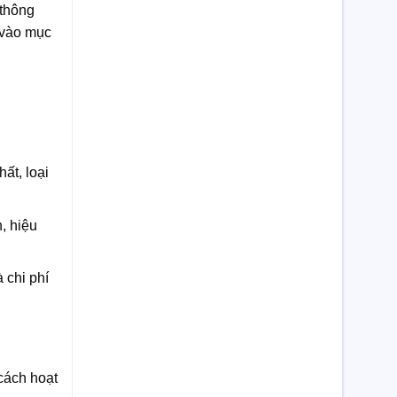
 thông
 vào mục
ất, loại
n, hiệu
 chi phí
 cách hoạt