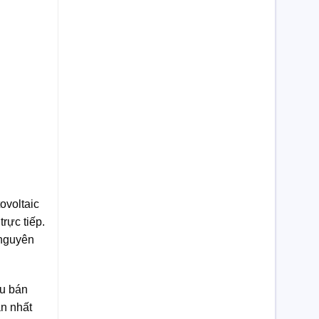
ovoltaic
rực tiếp.
 nguyên
ệu bán
ản nhất