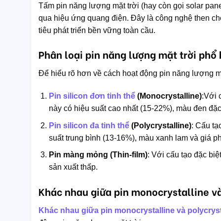
Tấm pin năng lượng mặt trời (hay còn gọi solar pane
qua hiệu ứng quang điện. Đây là công nghệ then chố
tiêu phát triển bền vững toàn cầu.
Phân loại pin năng lượng mặt trời phổ 
Để hiểu rõ hơn về cách hoạt động pin năng lượng mặt 
Pin silicon đơn tinh thể
(Monocrystalline)
:Với 
này có hiệu suất cao nhất (15-22%), màu đen đặc
Pin silicon đa tinh thể
(Polycrystalline)
: Cấu tạ
suất trung bình (13-16%), màu xanh lam và giá p
Pin màng mỏng (Thin-film)
: Với cấu tạo đặc biệ
sản xuất thấp.
Khác nhau giữa pin monocrystalline và
Khác nhau giữa pin monocrystalline và polycryst