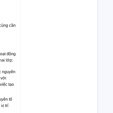
 cùng cần
hoạt động
hai lớp:
ác nguyên
 với
việc tạo
uyên tố
ị trí