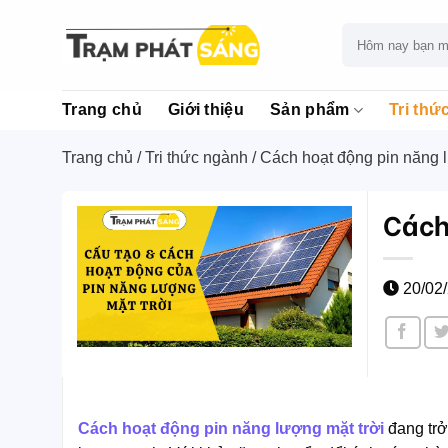
Skip
to
Tìm
kiếm:
content
Trang chủ
Giới thiệu
Sản phẩm
Tri thứ
Trang chủ
/
Tri thức ngành
/
Cách hoạt động pin năng l
Cách
20/02
Cách hoạt động pin năng lượng mặt trời
đang trở