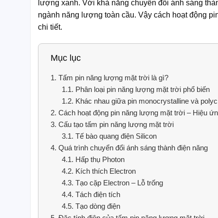
lượng xanh. Với khả năng chuyển đổi ánh sáng thà
ngành năng lượng toàn cầu. Vậy cách hoạt động pin 
chi tiết.
Mục lục
1.
Tấm pin năng lượng mặt trời là gì?
1.1.
Phân loại pin năng lượng mặt trời phổ biến
1.2.
Khác nhau giữa pin monocrystalline và polycr
2.
Cách hoạt động pin năng lượng mặt trời – Hiệu ứn
3.
Cấu tạo tấm pin năng lượng mặt trời
3.1.
Tế bào quang điện Silicon
4.
Quá trình chuyển đổi ánh sáng thành điện năng
4.1.
Hấp thụ Photon
4.2.
Kích thích Electron
4.3.
Tạo cặp Electron – Lỗ trống
4.4.
Tách điện tích
4.5.
Tạo dòng điện
5.
Đặc tính điện của tấm pin năng lượng mặt trời