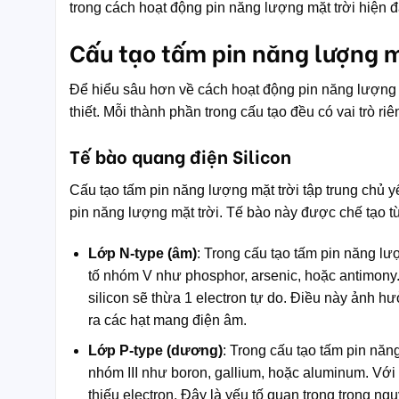
trong cách hoạt động pin năng lượng mặt trời hiện đ
Cấu tạo tấm pin năng lượng m
Để hiểu sâu hơn về cách hoạt động pin năng lượng m
thiết. Mỗi thành phần trong cấu tạo đều có vai trò ri
Tế bào quang điện Silicon
Cấu tạo tấm pin năng lượng mặt trời tập trung chủ y
pin năng lượng mặt trời. Tế bào này được chế tạo từ
Lớp N-type (âm)
: Trong cấu tạo tấm pin năng lư
tố nhóm V như phosphor, arsenic, hoặc antimony. 
silicon sẽ thừa 1 electron tự do. Điều này ảnh h
ra các hạt mang điện âm.
Lớp P-type (dương)
: Trong cấu tạo tấm pin năn
nhóm III như boron, gallium, hoặc aluminum. Với ch
thiếu electron. Đây là yếu tố quan trọng trong nguy