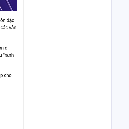
ròn đặc
 các vân
on di
u “ranh
ợp cho