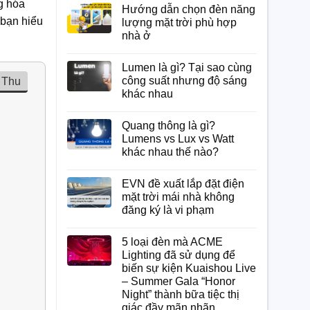
g hóa
Hướng dẫn chọn đèn năng
 bạn hiểu
lượng mặt trời phù hợp
nhà ở
Lumen là gì? Tại sao cùng
Thu
công suất nhưng độ sáng
khác nhau
Quang thông là gì?
Lumens vs Lux vs Watt
khác nhau thế nào?
EVN đề xuất lắp đặt điện
mặt trời mái nhà không
đăng ký là vi phạm
5 loại đèn mà ACME
Lighting đã sử dụng để
biến sự kiện Kuaishou Live
– Summer Gala “Honor
Night” thành bữa tiệc thị
giác đầy mãn nhãn