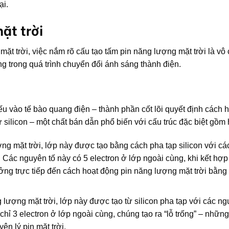
ại.
ặt trời
ặt trời, việc nắm rõ cấu tạo tấm pin năng lượng mặt trời là vô
êng trong quá trình chuyển đổi ánh sáng thành điện.
ếu vào tế bào quang điện – thành phần cốt lõi quyết định cách 
 silicon – một chất bán dẫn phổ biến với cấu trúc đặc biệt gồm 
ợng mặt trời, lớp này được tạo bằng cách pha tạp silicon với c
Các nguyên tố này có 5 electron ở lớp ngoài cùng, khi kết hợp
ưởng trực tiếp đến cách hoạt động pin năng lượng mặt trời bằng 
g lượng mặt trời, lớp này được tạo từ silicon pha tạp với các ng
ỉ 3 electron ở lớp ngoài cùng, chúng tạo ra “lỗ trống” – những v
ên lý pin mặt trời.