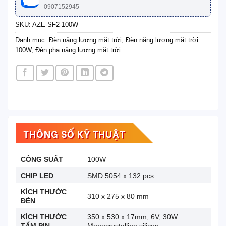
0907152945
SKU:
AZE-SF2-100W
Danh mục:
Đèn năng lượng mặt trời
,
Đèn năng lượng mặt trời
100W
,
Đèn pha năng lượng mặt trời
THÔNG SỐ KỸ THUẬT
CÔNG SUẤT
100W
CHIP LED
SMD 5054 x 132 pcs
KÍCH THƯỚC
310 x 275 x 80 mm
ĐÈN
KÍCH THƯỚC
350 x 530 x 17mm, 6V, 30W
TẤM PIN
Monocrystalline silicon