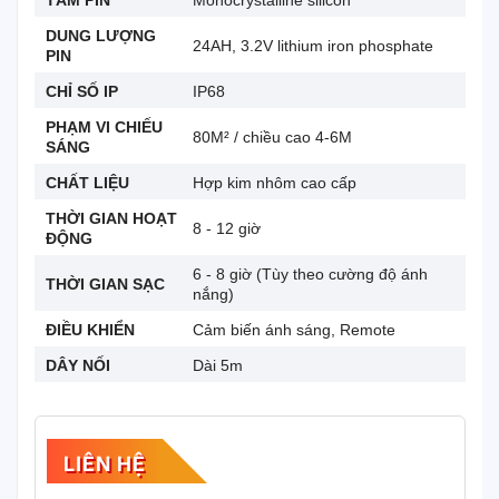
DUNG LƯỢNG
24AH, 3.2V lithium iron phosphate
PIN
CHỈ SỐ IP
IP68
PHẠM VI CHIẾU
80M² / chiều cao 4-6M
SÁNG
CHẤT LIỆU
Hợp kim nhôm cao cấp
THỜI GIAN HOẠT
8 - 12 giờ
ĐỘNG
6 - 8 giờ (Tùy theo cường độ ánh
THỜI GIAN SẠC
nắng)
ĐIỀU KHIỂN
Cảm biến ánh sáng, Remote
DÂY NỐI
Dài 5m
LIÊN HỆ