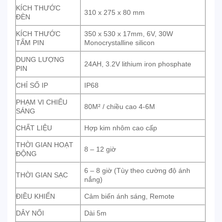
KÍCH THƯỚC
310 x 275 x 80 mm
ĐÈN
KÍCH THƯỚC
350 x 530 x 17mm, 6V, 30W
TẤM PIN
Monocrystalline silicon
DUNG LƯỢNG
24AH, 3.2V lithium iron phosphate
PIN
CHỈ SỐ IP
IP68
PHẠM VI CHIẾU
80M² / chiều cao 4-6M
SÁNG
CHẤT LIỆU
Hợp kim nhôm cao cấp
THỜI GIAN HOẠT
8 – 12 giờ
ĐỘNG
6 – 8 giờ (Tùy theo cường độ ánh
THỜI GIAN SẠC
nắng)
ĐIỀU KHIỂN
Cảm biến ánh sáng, Remote
DÂY NỐI
Dài 5m