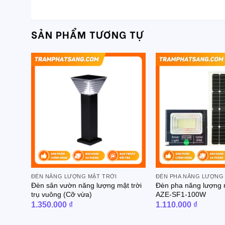
SẢN PHẨM TƯƠNG TỰ
ĐÈN NĂNG LƯỢNG MẶT TRỜI
ĐÈN PHA NĂNG LƯỢNG
Đèn sân vườn năng lượng mặt trời
Đèn pha năng lượng 
trụ vuông (Cỡ vừa)
AZE-SF1-100W
1.350.000
₫
1.110.000
₫