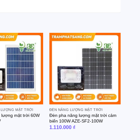
 LƯỢNG MẶT TRỜI
ĐÈN NĂNG LƯỢNG MẶT TRỜI
 lượng mặt trời 60W
Đèn pha năng lượng mặt trời cảm
W
biến 100W AZE-SF2-100W
1.110.000
₫