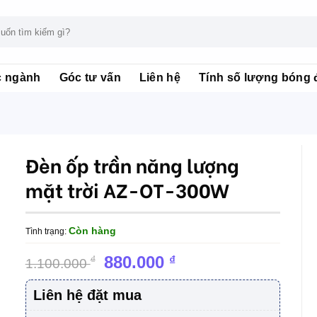
c ngành
Góc tư vấn
Liên hệ
Tính số lượng bóng 
Đèn ốp trần năng lượng
mặt trời AZ-OT-300W
Còn hàng
Tình trạng:
Giá
Giá
880.000
₫
₫
1.100.000
gốc
hiện
là:
tại
Liên hệ đặt mua
1.100.000 ₫.
là: