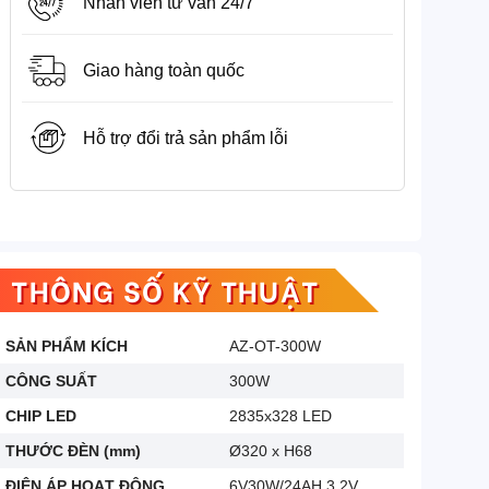
Nhân viên tư vấn 24/7
Giao hàng toàn quốc
Hỗ trợ đổi trả sản phẩm lỗi
THÔNG SỐ KỸ THUẬT
SẢN PHẨM KÍCH
AZ-OT-300W
CÔNG SUẤT
300W
CHIP LED
2835x328 LED
THƯỚC ĐÈN (mm)
Ø320 x H68
ĐIỆN ÁP HOẠT ĐỘNG
6V30W/24AH,3.2V