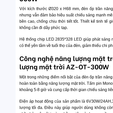
Với kích thước Ø320 x H68 mm, đèn ốp trần năn
nhưng vẫn đảm bảo hiệu suất chiếu sáng mạnh mẽ.
bền cao, chống chịu thời tiết tốt. Thiết kế tinh t
không cần đi dây phức tạp.
Hệ thống chip LED 2835*328 LED giúp phát sáng 
có thể yên tâm về tuổi thọ của đèn, giảm thiểu chi phí
Công nghệ năng lượng mặt trờ
lượng mặt trời AZ-OT-300W
Một trong những điểm nổi bật của đèn ốp trần năn
hoàn toàn bằng năng lượng mặt trời. Tấm pin Mono 
khoảng 5-8 giờ và cung cấp thời gian chiếu sáng liên
Điện áp hoạt động của sản phẩm là 6V30W/24AH,3
lượng tối đa. Điều này giúp người dùng không còn