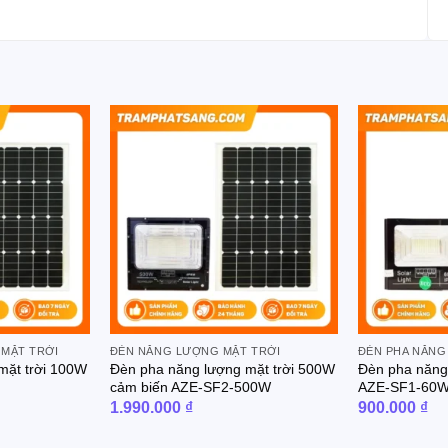
 MẶT TRỜI
ĐÈN NĂNG LƯỢNG MẶT TRỜI
ĐÈN PHA NĂNG
mặt trời 100W
Đèn pha năng lượng mặt trời 500W
Đèn pha năng
cảm biến AZE-SF2-500W
AZE-SF1-60
1.990.000
₫
900.000
₫