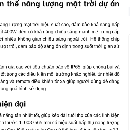
ền thể năng lượng mặt trời dự án
 năng lượng mặt trời hiệu suất cao, đảm bảo khả năng hấp
suất 400W, đèn có khả năng chiếu sáng mạnh mẽ, cung cấp
i nhiều không gian chiếu sáng ngoài trời. Hệ thống chip
t trội, đảm bảo độ sáng ổn định trong suốt thời gian sử
nh giá cao với tiêu chuẩn bảo vệ IP65, giúp chống bụi và
t trong các điều kiện môi trường khắc nghiệt, từ nhiệt độ
sáng và remote điều khiển từ xa giúp người dùng dễ dàng
trong quá trình sử dụng.
hiện đại
ăng tản nhiệt tốt, giúp kéo dài tuổi thọ của các linh kiện
kích thước 110037565 mm có hiệu suất hấp thụ năng lượng
ng đèn. Điều này giúp đèn có thể hoạt động liên tục từ 12-