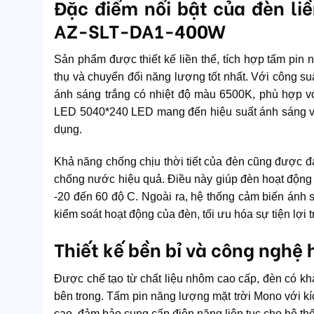
Đặc điểm nổi bật của đèn li
AZ-SLT-DA1-400W
Sản phẩm được thiết kế liền thể, tích hợp tấm pin
thụ và chuyển đổi năng lượng tốt nhất. Với công 
ánh sáng trắng có nhiệt độ màu 6500K, phù hợp vớ
LED 5040*240 LED mang đến hiệu suất ánh sáng vượ
dụng.
Khả năng chống chịu thời tiết của đèn cũng được đá
chống nước hiệu quả. Điều này giúp đèn hoạt động tố
-20 đến 60 độ C. Ngoài ra, hệ thống cảm biến ánh 
kiểm soát hoạt động của đèn, tối ưu hóa sự tiện lợi 
Thiết kế bền bỉ và công nghệ 
Được chế tạo từ chất liệu nhôm cao cấp, đèn có khả n
bên trong. Tấm pin năng lượng mặt trời Mono với 
cao, đảm bảo cung cấp điện năng liên tục cho hệ thố