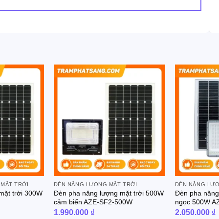
 MẶT TRỜI
ĐÈN NĂNG LƯỢNG MẶT TRỜI
ĐÈN NĂNG LƯỢ
mặt trời 300W
Đèn pha năng lượng mặt trời 500W
Đèn pha năng 
cảm biến AZE-SF2-500W
ngọc 500W 
1.990.000
₫
2.050.000
₫