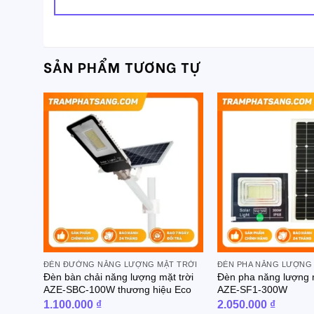
SẢN PHẨM TƯƠNG TỰ
ĐÈN ĐƯỜNG NĂNG LƯỢNG MẶT TRỜI
ĐÈN PHA NĂNG LƯỢNG
Đèn bàn chải năng lượng mặt trời
Đèn pha năng lượng 
AZE-SBC-100W thương hiệu Eco
AZE-SF1-300W
1.100.000
₫
2.050.000
₫