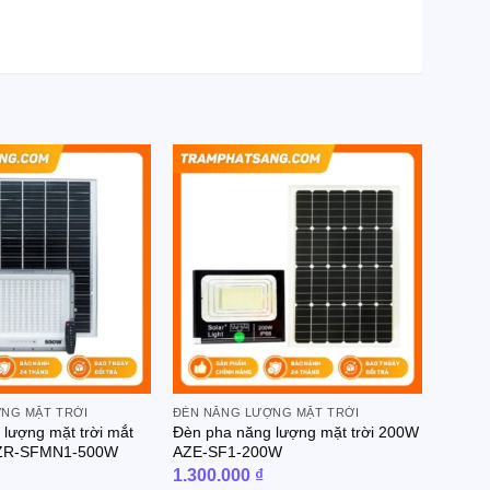
NG MẶT TRỜI
ĐÈN NĂNG LƯỢNG MẶT TRỜI
lượng mặt trời mắt
Đèn pha năng lượng mặt trời 200W
AZR-SFMN1-500W
AZE-SF1-200W
1.300.000
₫