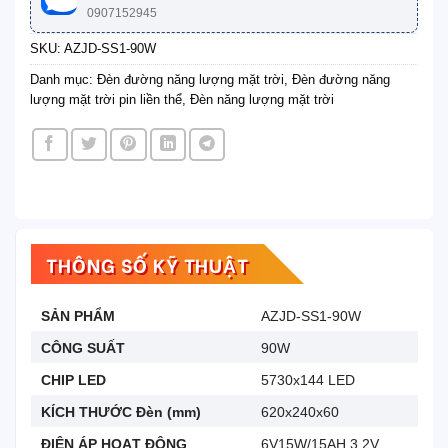
0907152945
SKU:
AZJD-SS1-90W
Danh mục:
Đèn đường năng lượng mặt trời
,
Đèn đường năng
lượng mặt trời pin liền thể
,
Đèn năng lượng mặt trời
THÔNG SỐ KỸ THUẬT
SẢN PHẨM
AZJD-SS1-90W
CÔNG SUẤT
90W
CHIP LED
5730x144 LED
KÍCH THƯỚC Đèn (mm)
620x240x60
ĐIỆN ÁP HOẠT ĐỘNG
6V15W/15AH,3.2V