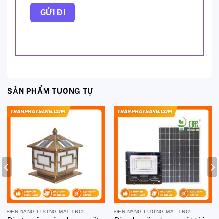
SẢN PHẨM TƯƠNG TỰ
ĐÈN NĂNG LƯỢNG MẶT TRỜI
ĐÈN NĂNG LƯỢNG MẶT TRỜI