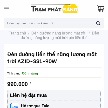
Skip
to
content
Tìm
kiếm:
Trang chủ
/
Đèn đường năng lượng mặt trời
/
Đèn
đường năng lượng mặt trời pin liền thể
Đèn đường liền thể năng lượng mặt
trời AZJD-SS1-90W
Còn hàng
Tình trạng:
990.000
₫
Liên hệ đặt mua
Hỗ trợ qua Zalo