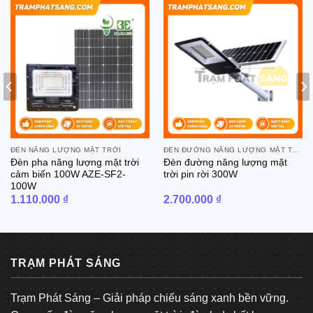
ĐÈN NĂNG LƯỢNG MẶT TRỜI
ĐÈN ĐƯỜNG NĂNG LƯỢNG MẶT TRỜI
Đèn pha năng lượng mặt trời
Đèn đường năng lượng mặt
cảm biến 100W AZE-SF2-
trời pin rời 300W
100W
1.110.000
₫
2.700.000
₫
TRẠM PHÁT SÁNG
Trạm Phát Sáng – Giải pháp chiếu sáng xanh bền vững.