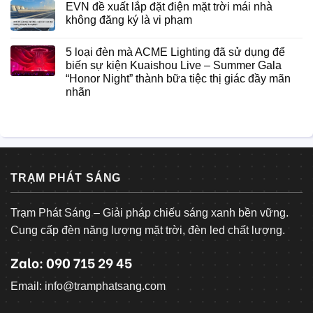
EVN đề xuất lắp đặt điện mặt trời mái nhà
không đăng ký là vi phạm
5 loại đèn mà ACME Lighting đã sử dụng để
biến sự kiện Kuaishou Live – Summer Gala
“Honor Night” thành bữa tiệc thị giác đầy mãn
nhãn
TRẠM PHÁT SÁNG
Trạm Phát Sáng – Giải pháp chiếu sáng xanh bền vững.
Cung cấp đèn năng lượng mặt trời, đèn led chất lượng.
Zalo: 090 715 29 45
Email: info@tramphatsang.com